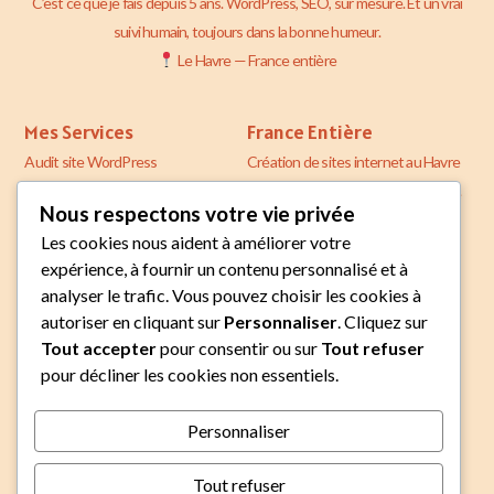
C’est ce que je fais depuis 5 ans. WordPress, SEO, sur mesure. Et un vrai
suivi humain, toujours dans la bonne humeur.
Le Havre — France entière
Mes Services
France Entière
Audit site WordPress
Création de sites internet au Havre
Création de sites web
Création de site web en Normandie
Nous respectons votre vie privée
Maintenance WordPress Elementor
Les cookies nous aident à améliorer votre
expérience, à fournir un contenu personnalisé et à
analyser le trafic. Vous pouvez choisir les cookies à
Me Contacter
autoriser en cliquant sur
Personnaliser
. Cliquez sur
Prendre rendez-vous
Tout accepter
pour consentir ou sur
Tout refuser
pour décliner les cookies non essentiels.
Personnaliser
© Copyright 2026
Moceri
. Tous droits réservés.
Tout refuser